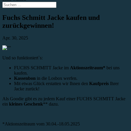
Fuchs Schmitt Jacke kaufen und
zurückgewinnen!
Apr. 30, 2025
Und so funktioniert`s:
FUCHS SCHMITT Jacke im
Aktionszeitraum*
bei uns
kaufen.
Kassenbon
in die Losbox werfen.
Mit etwas Glück erstatten wir Ihnen den
Kaufpreis
Ihrer
Jacke zurück!
Als Goodie gibt es zu jedem Kauf einer FUCHS SCHMITT Jacke
ein
kleines Geschenk
** dazu.
*Aktionszeitraum vom 30.04.-18.05.2025