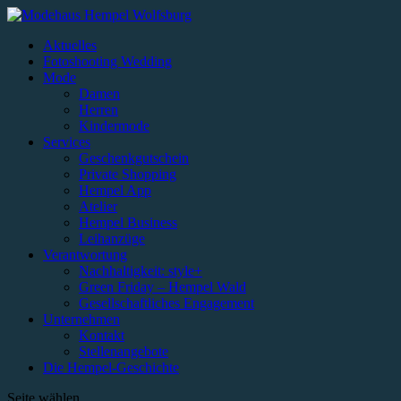
Aktuelles
Fotoshooting Wedding
Mode
Damen
Herren
Kindermode
Services
Geschenkgutschein
Private Shopping
Hempel App
Atelier
Hempel Business
Leihanzüge
Verantwortung
Nachhaltigkeit: style+
Green Friday – Hempel Wald
Gesellschaftliches Engagement
Unternehmen
Kontakt
Stellenangebote
Die Hempel-Geschichte
Seite wählen