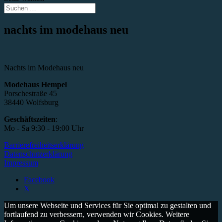
nachts im modehaus neu
Nachts im Modehaus neu
Modehaus Hempel
Porschestraße 45
38440 Wolfsburg
Geschäftszeiten
:
Mo - Sa 9:30 - 19:00 Uhr
Barrierefreiheitserklärung
Datenschutzerklärung
Impressum
Facebook
X
Um unsere Webseite und Services für Sie optimal zu gestalten und
fortlaufend zu verbessern, verwenden wir Cookies. Weitere