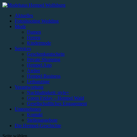
Aktuelles
Fotoshooting Wedding
Mode
Damen
Herren
Kindermode
Services
Geschenkgutschein
Private Shopping
Hempel App
Atelier
Hempel Business
Leihanzüge
Verantwortung
Nachhaltigkeit: style+
Green Friday – Hempel Wald
Gesellschaftliches Engagement
Unternehmen
Kontakt
Stellenangebote
Die Hempel-Geschichte
Seite wählen