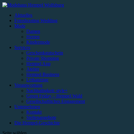
Aktuelles
Fotoshooting Wedding
Mode
Damen
Herren
Kindermode
Services
Geschenkgutschein
Private Shopping
Hempel App
Atelier
Hempel Business
Leihanzüge
Verantwortung
Nachhaltigkeit: style+
Green Friday – Hempel Wald
Gesellschaftliches Engagement
Unternehmen
Kontakt
Stellenangebote
Die Hempel-Geschichte
Seite wählen