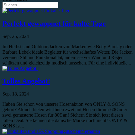
Perfekt gewappnet für kalte Tage
Sep. 25, 2024
Im Herbst sind Outdoor-Jacken von Marken wie Betty Barclay oder
Barbara Lebek ideale Begleiter für wechselhaftes Wetter. Die Jacken
vereinen Stil und Funktionalität, indem sie vor Wind und Regen
schützen und gleichzeitig modisch aussehen. Für eine individuelle...
Tolles Angebot!
Sep. 18, 2024
Haben Sie schon von unserer Hosenaktion von ONLY & SONS
gehört? Aktuell bieten wir Ihnen zwei uni Hosen für nur 60€ oder
zwei gemusterte Hosen für 80€ an! Sichern Sie sich jetzt diesen
tollen Deal. Sie kennen die dänische Marke noch nicht? ONLY &
SONS ist...