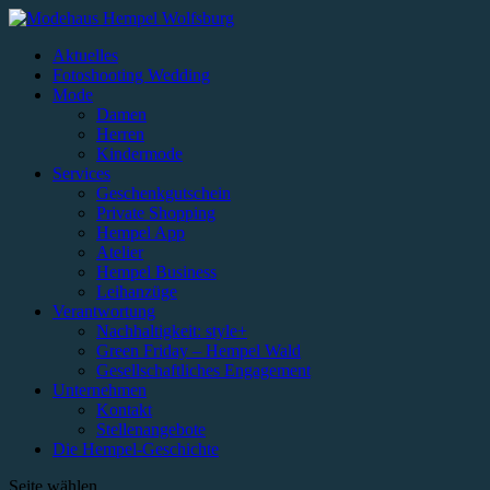
Aktuelles
Fotoshooting Wedding
Mode
Damen
Herren
Kindermode
Services
Geschenkgutschein
Private Shopping
Hempel App
Atelier
Hempel Business
Leihanzüge
Verantwortung
Nachhaltigkeit: style+
Green Friday – Hempel Wald
Gesellschaftliches Engagement
Unternehmen
Kontakt
Stellenangebote
Die Hempel-Geschichte
Seite wählen