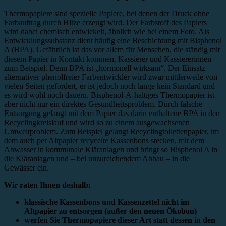
Thermopapiere sind spezielle Papiere, bei denen der Druck ohne
Farbauftrag durch Hitze erzeugt wird. Der Farbstoff des Papiers
wird dabei chemisch entwickelt, ähnlich wie bei einem Foto. Als
Entwicklungssubstanz dient häufig eine Beschichtung mit Bisphenol
A (BPA). Gefährlich ist das vor allem für Menschen, die ständig mit
diesem Papier in Kontakt kommen, Kassierer und Kassiererinnen
zum Beispiel. Denn BPA ist „hormonell wirksam“. Der Einsatz
alternativer phenolfreier Farbentwickler wird zwar mittlerweile von
vielen Seiten gefordert, er ist jedoch noch lange kein Standard und
es wird wohl noch dauern. Bisphenol-A-haltiges Thermopapier ist
aber nicht nur ein direktes Gesundheitsproblem. Durch falsche
Entsorgung gelangt mit dem Papier das darin enthaltene BPA in den
Recyclingkreislauf und wird so zu einem ausgewachsenen
Umweltproblem. Zum Beispiel gelangt Recyclingtoilettenpapier, im
dem auch per Altpapier recycelte Kassenbons stecken, mit dem
Abwasser in kommunale Kläranlagen und bringt so Bisphenol A in
die Kläranlagen und – bei unzureichendem Abbau – in die
Gewässer ein.
Wir raten Ihnen deshalb:
klassische Kassenbons und Kassenzettel nicht im
Altpapier zu entsorgen (außer den neuen Ökobon)
werfen Sie Thermopapiere dieser Art statt dessen in den