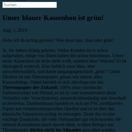
Unser blauer Kassenbon ist grün!
Aug. 1, 2019
Habe ich da richtig gelesen? Was denn nun, blau oder grün?
Ja, Sie haben richtig gelesen. Vielen Kunden ist es schon
aufgefallen, einige von Ihnen haben ihn schon bekommen. Unser
neuer Kassenbon ist nicht mehr weiß, sondern blau! Warum? Er ist
ökologisch wertvoll. Also farblich zwar blau, aber
umweltfreundlich, und damit umgangssprachlich „grün“! Unser
Ökobon ist aus Thermopapier, genau wie unsere alten
Kassenbelege. Dabei handelt es sich allerdings um das
Thermopapier der Zukunft
. 100% ohne chemische
Farbentwickler wie Phenol, es ist öl- und wasserresitent (kein
Verlaufen oder Verschmieren), sonnenlichtbeständig und dauerhaft
archivierbar. Darüberhinaus handelt es sich um FSC-zertifiziertes
Papier aus verantwortungsvollen Quellen und es ist über das
klassische Altpapierrecycling zu entsorgen. Denn das ist eine
wichtige Zusatzinfo, die viele Verbraucher gar nicht kennen: die
meisten Kassenbons (auch unsere alten, weißen Belege) aus
Thermopapier
dürfen nicht ins Altpapier
geworfen werden.