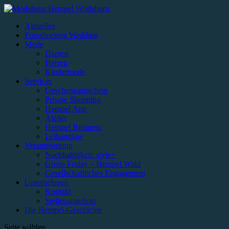
Aktuelles
Fotoshooting Wedding
Mode
Damen
Herren
Kindermode
Services
Geschenkgutschein
Private Shopping
Hempel App
Atelier
Hempel Business
Leihanzüge
Verantwortung
Nachhaltigkeit: style+
Green Friday – Hempel Wald
Gesellschaftliches Engagement
Unternehmen
Kontakt
Stellenangebote
Die Hempel-Geschichte
Seite wählen