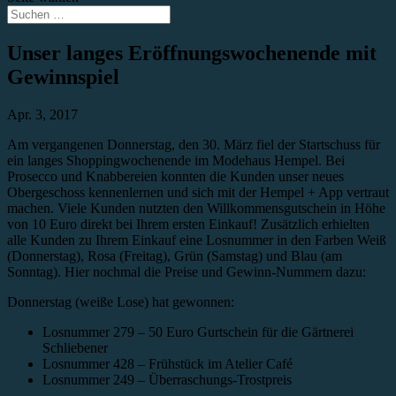
Unser langes Eröffnungswochenende mit
Gewinnspiel
Apr. 3, 2017
Am vergangenen Donnerstag, den 30. März fiel der Startschuss für
ein langes Shoppingwochenende im Modehaus Hempel. Bei
Prosecco und Knabbereien konnten die Kunden unser neues
Obergeschoss kennenlernen und sich mit der Hempel + App vertraut
machen. Viele Kunden nutzten den Willkommensgutschein in Höhe
von 10 Euro direkt bei Ihrem ersten Einkauf! Zusätzlich erhielten
alle Kunden zu Ihrem Einkauf eine Losnummer in den Farben Weiß
(Donnerstag), Rosa (Freitag), Grün (Samstag) und Blau (am
Sonntag). Hier nochmal die Preise und Gewinn-Nummern dazu:
Donnerstag (weiße Lose) hat gewonnen:
Losnummer 279 – 50 Euro Gurtschein für die Gärtnerei
Schliebener
Losnummer 428 – Frühstück im Atelier Café
Losnummer 249 – Überraschungs-Trostpreis